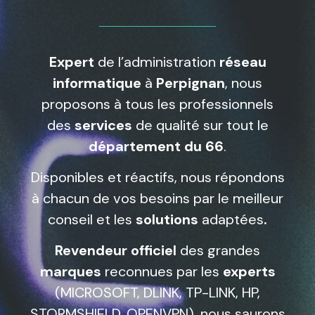
Expert
de l’administration
réseau
informatique
à
Perpignan
, nous
proposons à tous les professionnels
des
services
de qualité sur tout le
département du 66
.
Disponibles et réactifs, nous répondons
à chacun de vos besoins par le meilleur
conseil et les
solutions
adaptées
.
Revendeur officiel
des grandes
marques
reconnues par les
experts
(MICROSOFT, DLINK, TP-LINK, HP,
STORMSHIELD, OPENVPN), nous saurons